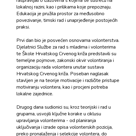
raspravljali o izazovima s kojima se susreću na
lokalnoj razini, kao i prilikama koje prepoznaju.
Edukacija je pružila prostor za međusobno
povezivanje, timski rad i unaprjeđenje postojećih
praksi.
Prvi dan bio je posvećen osnovama volonterstva.
Djelatnici Službe za rad s mladima i volonterima
te Škole Hrvatskog Crvenog križa predstavili su
temeljne pojmove, zakonski okvir volontiranja i
organizaciju rada volontera unutar sustava
Hrvatskog Crvenog križa. Poseban naglasak
stavljen je na teorije motivacije i različite pristupe
motiviranju volontera, kao i procjeni potreba
lokalne zajednice.
Drugog dana sudionici su, kroz teorijski i rad u
grupama, usvojili ključne korake u ciklusu
upravljanja volonterima - od planiranja
uključivanja i izrade opisa volonterskih pozicija,
preko pronalaženja i selekcije volontera, do